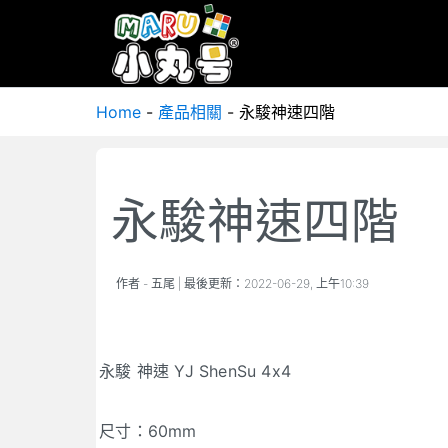
Home
-
產品相關
-
永駿神速四階
永駿神速四階
作者 -
五尾
| 最後更新：
2022-06-29, 上午10:39
永駿 神速 YJ ShenSu 4x4
尺寸：60mm