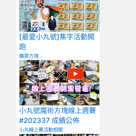
[最愛小丸號]集字活動開
跑
購買方塊
小丸號魔術方塊線上週賽
#202337 成績公佈
小丸線上賽
活動相關