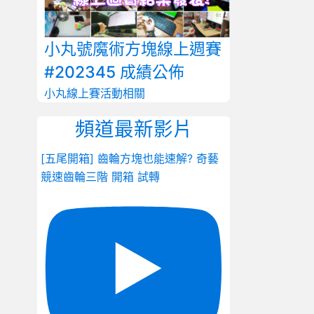
小丸號魔術方塊線上週賽
#202345 成績公佈
小丸線上賽
活動相關
頻道最新影片
[五尾開箱] 齒輪方塊也能速解? 奇藝
競速齒輪三階 開箱 試轉