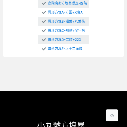
高階魔術方塊基礎班-四階
異形方塊A-方圓+X魔方
異形方塊B-楓葉+八葉花
異形方塊C-斜轉+金字塔
異形方塊D-二階+223
異形方塊E-正十二面體
小丸號方塊屋