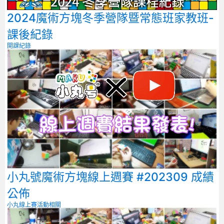
2024魔術方塊冬季營隊暨常態班家教班-
課後紀錄
開課紀錄
小丸號魔術方塊線上週賽 #202309 成績
公佈
小丸線上賽
活動相關