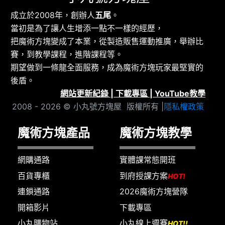
成立於2008年，創辦人
五尾
。
當初是為了讓人生增添一點不一樣的經歷，
把魔術方塊變成了本業，從製造販售運動推廣，舉辦比
賽，到教學課程，進階課程等。
期望做到一條龍全面服務，成為魔術方塊玩家最堅實的
後盾。
網站更新紀錄
|
下載專區
|
YouTube教學
2008 - 2026 © 小丸號方塊屋 版權所有 |
隱私權政策
魔術方塊產品
魔術方塊教學
網購通路
實體課常態開班
百貨專櫃
到府授課方案
HOT!
連鎖通路
2026魔術方塊營隊
開箱影片
下載專區
小丸購物站
小丸線上週賽
HOT!!