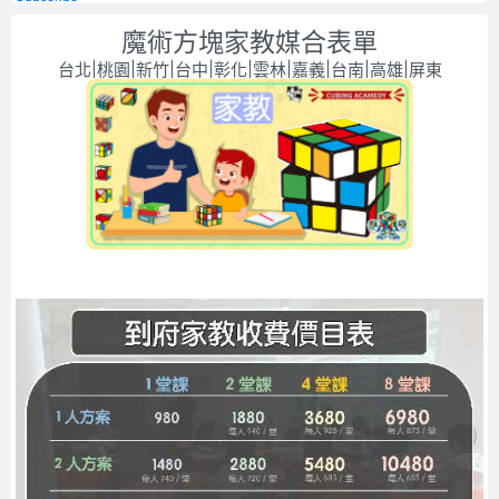
魔術方塊家教媒合表單
台北|桃園|新竹|台中|彰化|雲林|嘉義|台南|高雄|屏東