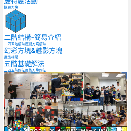
慶特惠活動
購買方塊
二階結構-簡易介紹
二四五階解法
魔術方塊解法
幻彩方塊&魅影方塊
產品相關
五階基礎解法
二四五階解法
魔術方塊解法