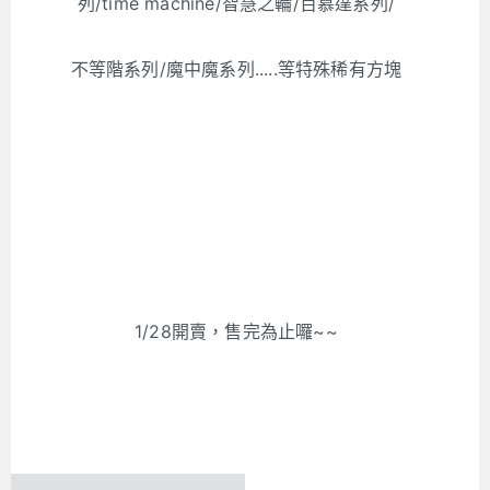
列/time machine/智慧之輪/百慕達系列/
不等階系列/魔中魔系列.....等特殊稀有方塊
1/28開賣，售完為止囉~~