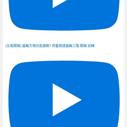
[五尾開箱] 齒輪方塊也能速解? 奇藝競速齒輪三階 開箱 試轉