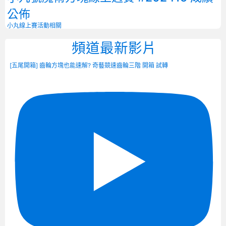
公佈
小丸線上賽
活動相關
頻道最新影片
[五尾開箱] 齒輪方塊也能速解? 奇藝競速齒輪三階 開箱 試轉