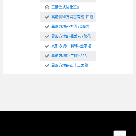
三階公式強化班B
高階魔術方塊基礎班-四階
異形方塊A-方圓+X魔方
異形方塊B-楓葉+八葉花
異形方塊C-斜轉+金字塔
異形方塊D-二階+223
異形方塊E-正十二面體