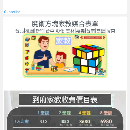
Subscribe
魔術方塊家教媒合表單
台北|桃園|新竹|台中|彰化|雲林|嘉義|台南|高雄|屏東