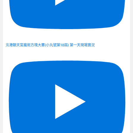
北港朝天宮魔術方塊大賽(小丸號第18屆) 第一天現場實況