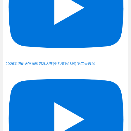
2026北港朝天宮魔術方塊大賽(小丸號第18屆) 第二天實況