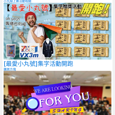
小丸線上賽
活動相關
[最愛小丸號]集字活動開跑
購買方塊