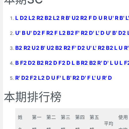
L D2 L2 R2 B2 L2 R B' U2 R2 F D U R U' R B' L
U' B U' D2 F R2 F L2 B2 F' R2 D' L' D U' B' D2 
B2 R2 U2 B' U2 B2 R2 F' D2 U' L' R2 B2 L U R'
B F2 D2 B2 R2 D F2 D L B R2 B2 R' D' L U L F
R' D2 F2 L2 D U F' L B' R2 D' F L' U R' D
本期排行榜
姓
第一
第二
第三
第四
第五
使用
平均