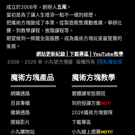
成立於2008年，創辦人
五尾
。
當初是為了讓人生增添一點不一樣的經歷，
把魔術方塊變成了本業，從製造販售運動推廣，舉辦比
賽，到教學課程，進階課程等。
期望做到一條龍全面服務，成為魔術方塊玩家最堅實的
後盾。
網站更新紀錄
|
下載專區
|
YouTube教學
2008 - 2026 © 小丸號方塊屋 版權所有 |
隱私權政策
魔術方塊產品
魔術方塊教學
網購通路
實體課常態開班
百貨專櫃
到府授課方案
HOT!
連鎖通路
2026魔術方塊營隊
開箱影片
下載專區
小丸購物站
小丸線上週賽
HOT!!