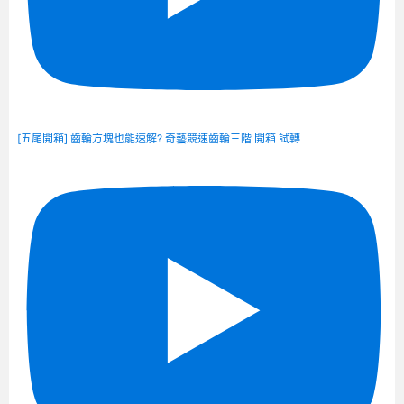
[五尾開箱] 齒輪方塊也能速解? 奇藝競速齒輪三階 開箱 試轉