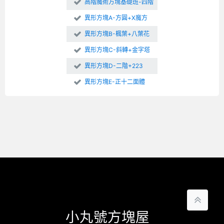
高階魔術方塊基礎班-四階
異形方塊A-方圓+X魔方
異形方塊B-楓葉+八葉花
異形方塊C-斜轉+金字塔
異形方塊D-二階+223
異形方塊E-正十二面體
小丸號方塊屋