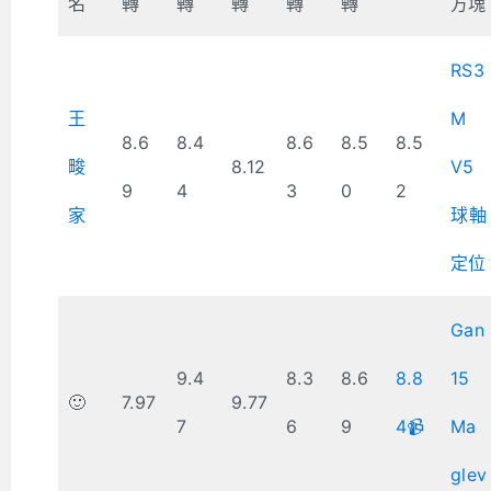
名
轉
轉
轉
轉
轉
方塊
RS3
王
M
8.6
8.4
8.6
8.5
8.5
畯
8.12
V5
9
4
3
0
2
家
球軸
定位
Gan
9.4
8.3
8.6
8.8
15
🙂
7.97
9.77
7
6
9
4📹
Ma
glev