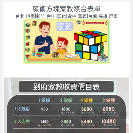
魔術方塊家教媒合表單
台北|桃園|新竹|台中|彰化|雲林|嘉義|台南|高雄|屏東