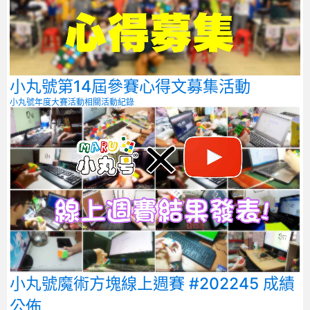
小丸號第14屆參賽心得文募集活動
小丸號年度大賽
活動相關
活動紀錄
小丸號魔術方塊線上週賽 #202245 成績
公佈