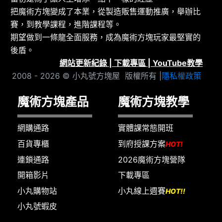
把魔術方塊變成了本業，從製造販售運動推廣，舉辦比
賽，到教學課程，進階課程等。
期望做到一條龍全面服務，成為魔術方塊玩家最堅實的
後盾。
網站更新紀錄
|
下載專區
|
YouTube教學
2008 - 2026 © 小丸號方塊屋 版權所有 |
隱私權政策
魔術方塊產品
魔術方塊教學
網購通路
實體課常態開班
百貨專櫃
到府授課方案
HOT!
連鎖通路
2026魔術方塊營隊
開箱影片
下載專區
小丸購物站
小丸線上週賽
HOT!!
小丸號蝦皮