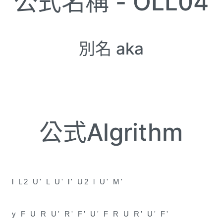
公式名稱 -
OLL04
別名 aka
公式Algrithm
l L2 U' L U' l' U2 l U' M'
y F U R U' R' F' U' F R U R' U' F'