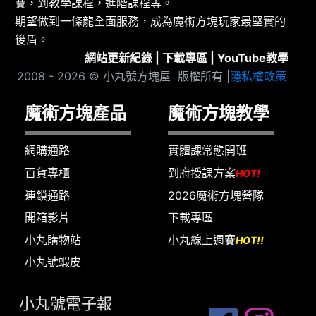
賽，到教學課程，進階課程等。
期望做到一條龍全面服務，成為魔術方塊玩家最堅實的
後盾。
網站更新紀錄
|
下載專區
|
YouTube教學
2008 - 2026 © 小丸號方塊屋 版權所有 |
隱私權政策
魔術方塊產品
魔術方塊教學
網購通路
實體課常態開班
百貨專櫃
到府授課方案
HOT!
連鎖通路
2026魔術方塊營隊
開箱影片
下載專區
小丸購物站
小丸線上週賽
HOT!!
小丸號蝦皮
小丸號電子報