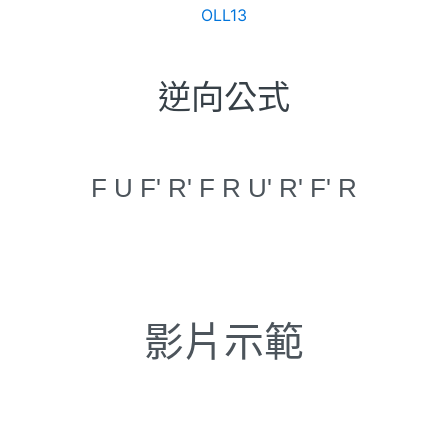
OLL13
逆向公式
F U F' R' F R U' R' F' R
影片示範