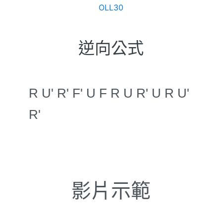
OLL30
逆向公式
R U' R' F' U F R U R' U R U'
R'
影片示範