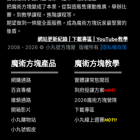
把魔術方塊變成了本業，從製造販售運動推廣，舉辦比
賽，到教學課程，進階課程等。
期望做到一條龍全面服務，成為魔術方塊玩家最堅實的
後盾。
網站更新紀錄
|
下載專區
|
YouTube教學
2008 - 2026 © 小丸號方塊屋 版權所有 |
隱私權政策
魔術方塊產品
魔術方塊教學
網購通路
實體課常態開班
百貨專櫃
到府授課方案
HOT!
連鎖通路
2026魔術方塊營隊
開箱影片
下載專區
小丸購物站
小丸線上週賽
HOT!!
小丸號蝦皮