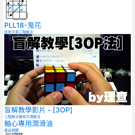
PLL18-鬼花
技術文章
三階解法
盲解教學影片 - [3OP]
三階解法
魔術方塊解法
軸心專用潤滑油
產品相關