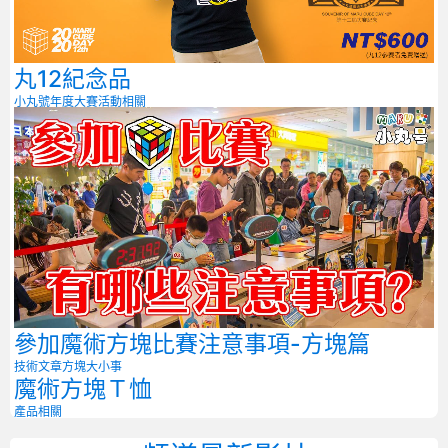
丸12紀念品
小丸號年度大賽
活動相關
參加魔術方塊比賽注意事項-方塊篇
技術文章
方塊大小事
魔術方塊Ｔ恤
產品相關