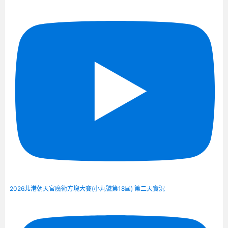
2026北港朝天宮魔術方塊大賽(小丸號第18屆) 第二天實況