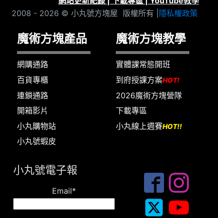
網站更新紀錄
|
下載專區
|
YouTube教學
2008 - 2026 © 小丸號方塊屋 版權所有 |
隱私權政策
魔術方塊產品
魔術方塊教學
網購通路
實體課常態開班
百貨專櫃
到府授課方案
HOT!
連鎖通路
2026魔術方塊營隊
開箱影片
下載專區
小丸購物站
小丸線上週賽
HOT!!
小丸號蝦皮
小丸號電子報
Email*