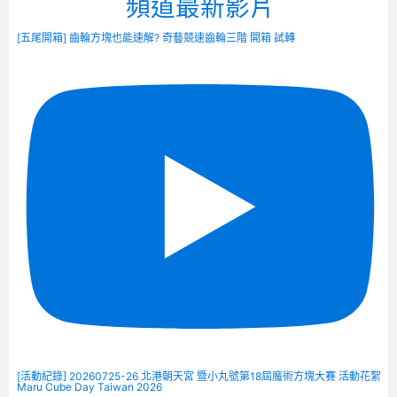
頻道最新影片
[五尾開箱] 齒輪方塊也能速解? 奇藝競速齒輪三階 開箱 試轉
[活動紀錄] 20260725-26 北港朝天宮 暨小丸號第18屆魔術方塊大賽 活動花絮
Maru Cube Day Taiwan 2026