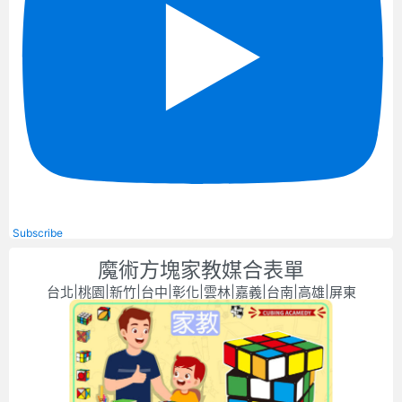
Subscribe
魔術方塊家教媒合表單
台北|桃園|新竹|台中|彰化|雲林|嘉義|台南|高雄|屏東