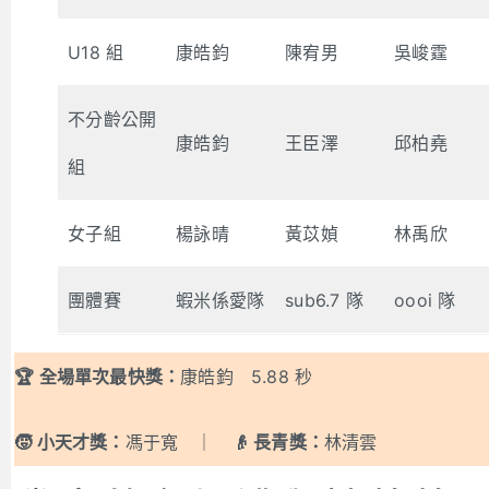
U18 組
康皓鈞
陳宥男
吳峻霆
不分齡公開
康皓鈞
王臣澤
邱柏堯
組
女子組
楊詠晴
黃苡媜
林禹欣
團體賽
蝦米係愛隊
sub6.7 隊
oooi 隊
🏆 全場單次最快獎：
康皓鈞 5.88 秒
🧒 小天才獎：
馮于寬 ｜
👴 長青獎：
林清雲