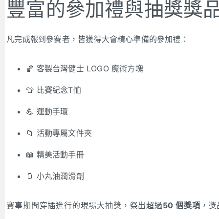
豐富的參加禮與抽獎獎
凡完成報到參賽者，皆獲得大會精心準備的參加禮：
🏀 客製台灣健士 LOGO 魔術方塊
👕 比賽紀念T恤
💪 運動手環
📁 活動專屬文件夾
📖 精美活動手冊
🫙 小丸油潤滑劑
賽事期間穿插進行的現場大抽獎，祭出超過
50 個獎項
，獎