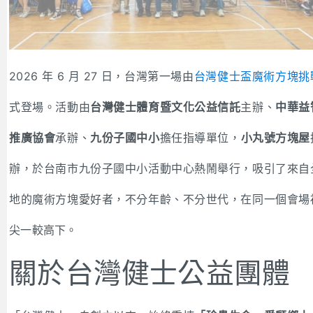
2026 年 6 月 27 日，台灣第一場由
台灣健士盃魔術方塊挑
式登場。活動由
台灣健士體育暨文化公益信託
主辦、
中華益
推廣協會
承辦、
九份子國中小
擔任指導單位，
小丸號方塊屋
辦，於台南市九份子國中小活動中心熱鬧舉行，吸引了來自
地的魔術方塊愛好者，不分年齡、不分世代，在同一個會場
尖一較高下。
關於台灣健士公益團體