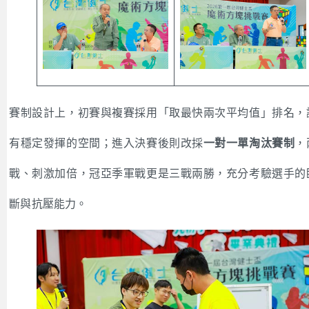
賽制設計上，初賽與複賽採用「取最快兩次平均值」排名，
有穩定發揮的空間；進入決賽後則改採
一對一單淘汰賽制
，
戰、刺激加倍，冠亞季軍戰更是三戰兩勝，充分考驗選手的
斷與抗壓能力。