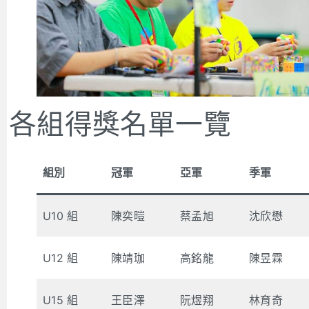
各組得獎名單一覽
組別
冠軍
亞軍
季軍
U10 組
陳奕暟
蔡孟旭
沈欣懋
U12 組
陳靖珈
高銘龍
陳昱霖
U15 組
王臣澤
阮煜翔
林育奇