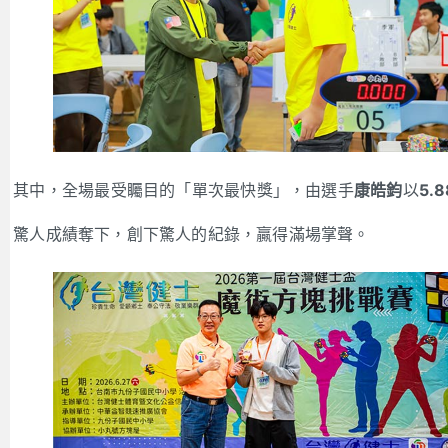
其中，全場最受矚目的「單次最快獎」，由選手
康皓鈞
以
5.8
驚人成績奪下，創下驚人的紀錄，贏得滿場掌聲。