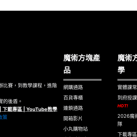
魔術方塊產
魔術
品
學
辦比賽，到教學課程，進階
網購通路
實體課常
百貨專櫃
到府授課
實的後盾。
HOT!
連鎖通路
|
下載專區
|
YouTube教學
2026
政策
開箱影片
隊
小丸購物站
下載專區