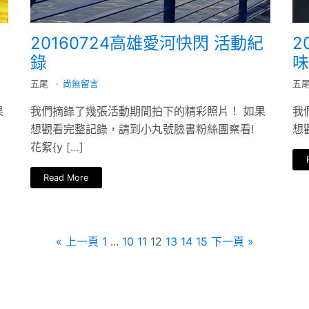
20160724高雄愛河快閃 活動紀
2
錄
味
五尾
尚無留言
五
果
我們摘錄了幾張活動期間拍下的精彩照片！ 如果
我
想觀看完整記錄，請到小丸號臉書粉絲團察看!
想
花絮{y […]
Read More
« 上一頁
1
...
10
11
12
13
14
15
下一頁 »