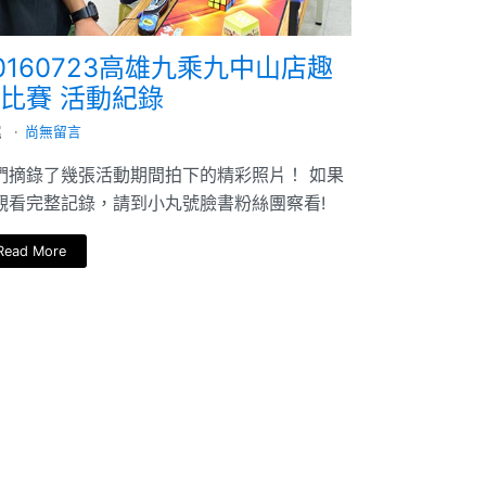
0160723高雄九乘九中山店趣
比賽 活動紀錄
尾
尚無留言
們摘錄了幾張活動期間拍下的精彩照片！ 如果
觀看完整記錄，請到小丸號臉書粉絲團察看!
Read More