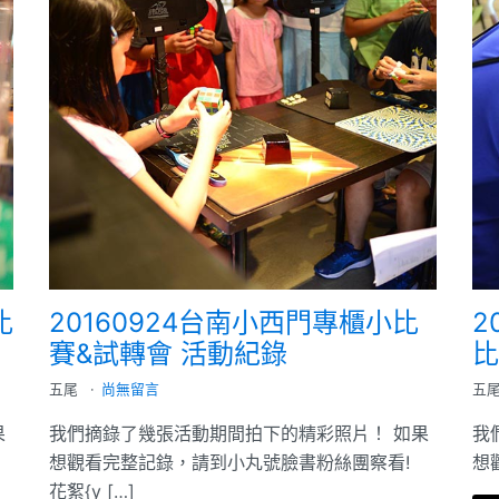
比
20160924台南小西門專櫃小比
2
賽&試轉會 活動紀錄
比
五尾
尚無留言
五
果
我們摘錄了幾張活動期間拍下的精彩照片！ 如果
我
想觀看完整記錄，請到小丸號臉書粉絲團察看!
想
花絮{y […]