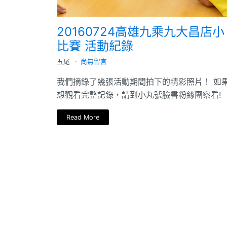
20160724高雄九乘九大昌店小
比賽 活動紀錄
五尾
尚無留言
我們摘錄了幾張活動期間拍下的精彩照片！ 如
想觀看完整記錄，請到小丸號臉書粉絲團察看!
Read More