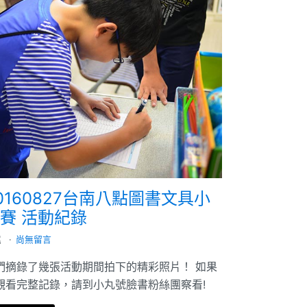
0160827台南八點圖書文具小
賽 活動紀錄
尾
尚無留言
們摘錄了幾張活動期間拍下的精彩照片！ 如果
觀看完整記錄，請到小丸號臉書粉絲團察看!