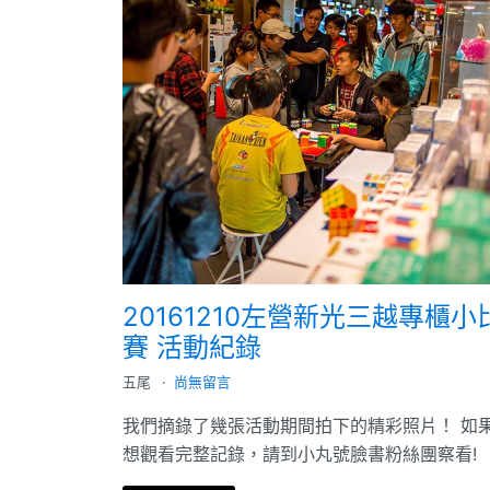
20161210左營新光三越專櫃小
賽 活動紀錄
五尾
尚無留言
我們摘錄了幾張活動期間拍下的精彩照片！ 如
想觀看完整記錄，請到小丸號臉書粉絲團察看!