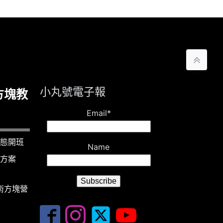
小丸號電子報
方塊教
Email*
態開班
Name
方案
魔術方塊營