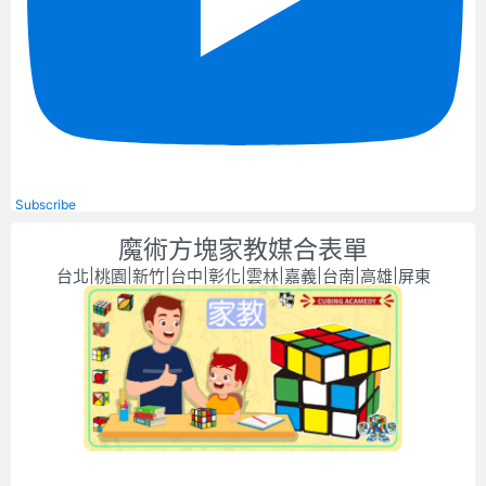
Subscribe
魔術方塊家教媒合表單
台北|桃園|新竹|台中|彰化|雲林|嘉義|台南|高雄|屏東