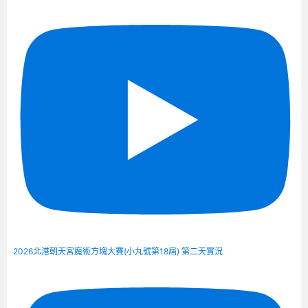
2026北港朝天宮魔術方塊大賽(小丸號第18屆) 第二天實況