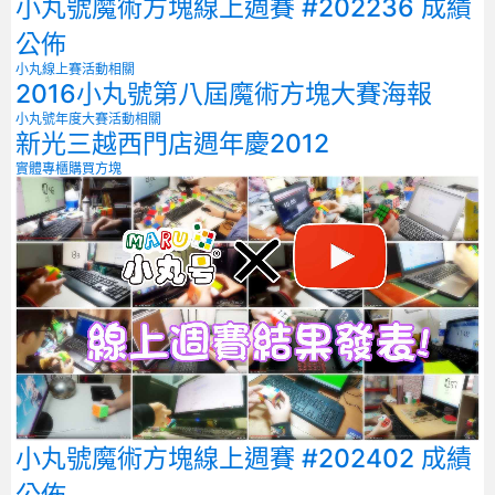
小丸號魔術方塊線上週賽 #202236 成績
公佈
小丸線上賽
活動相關
2016小丸號第八屆魔術方塊大賽海報
小丸號年度大賽
活動相關
新光三越西門店週年慶2012
實體專櫃
購買方塊
小丸號魔術方塊線上週賽 #202402 成績