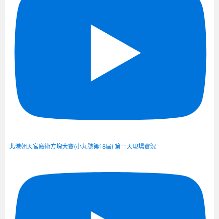
北港朝天宮魔術方塊大賽(小丸號第18屆) 第一天現場實況