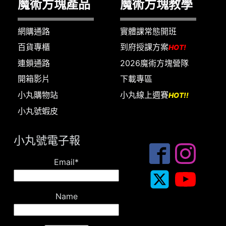
魔術方塊產品
魔術方塊教學
網購通路
實體課常態開班
百貨專櫃
到府授課方案
HOT!
連鎖通路
2026魔術方塊營隊
開箱影片
下載專區
小丸購物站
小丸線上週賽
HOT!!
小丸號蝦皮
小丸號電子報
Email*
Name