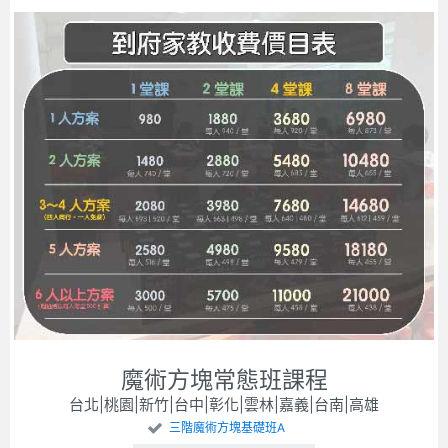
魔術方塊常態班課程
台北|桃園|新竹|台中|彰化|雲林|嘉義|台南|高雄
三階魔術方塊基礎班A