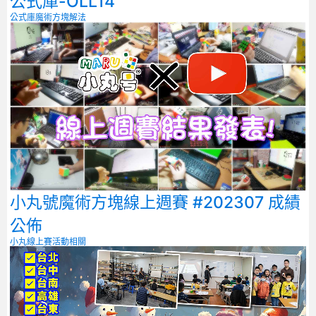
公式庫-OLL14
公式庫
魔術方塊解法
小丸號魔術方塊線上週賽 #202307 成績
公佈
小丸線上賽
活動相關