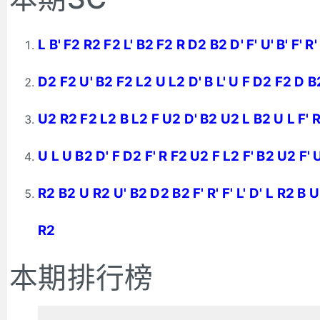
L B' F2 R2 F2 L' B2 F2 R D2 B2 D' F' U' B' F' R'
D2 F2 U' B2 F2 L2 U L2 D' B L' U F D2 F2 D B2
U2 R2 F2 L2 B L2 F U2 D' B2 U2 L B2 U L F' R
U L U B2 D' F D2 F' R F2 U2 F L2 F' B2 U2 F' 
R2 B2 U R2 U' B2 D2 B2 F' R' F' L' D' L R2 B U
R2
本期排行榜