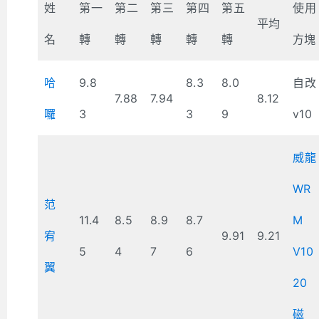
姓
第一
第二
第三
第四
第五
使用
平均
名
轉
轉
轉
轉
轉
方塊
哈
9.8
8.3
8.0
自改
7.88
7.94
8.12
囉
3
3
9
v10
威龍
WR
范
11.4
8.5
8.9
8.7
M
宥
9.91
9.21
5
4
7
6
V10
翼
20
磁