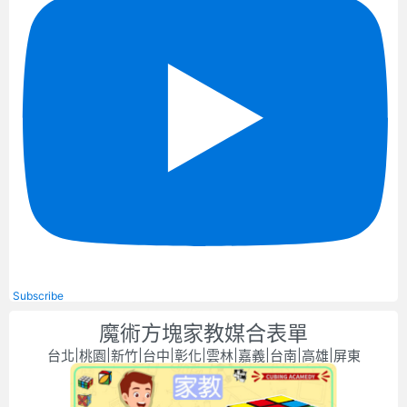
Subscribe
魔術方塊家教媒合表單
台北|桃園|新竹|台中|彰化|雲林|嘉義|台南|高雄|屏東