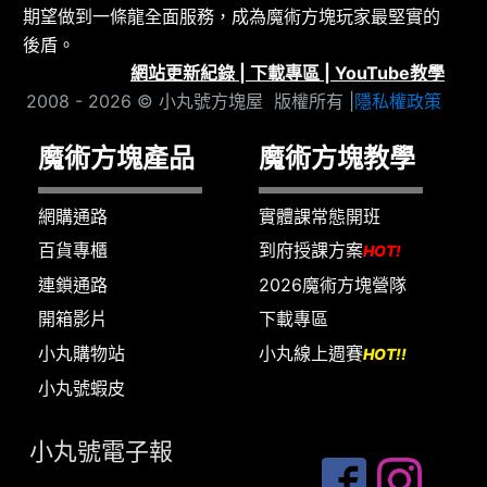
期望做到一條龍全面服務，成為魔術方塊玩家最堅實的
後盾。
網站更新紀錄
|
下載專區
|
YouTube教學
2008 - 2026 © 小丸號方塊屋 版權所有 |
隱私權政策
魔術方塊產品
魔術方塊教學
網購通路
實體課常態開班
百貨專櫃
到府授課方案
HOT!
連鎖通路
2026魔術方塊營隊
開箱影片
下載專區
小丸購物站
小丸線上週賽
HOT!!
小丸號蝦皮
小丸號電子報