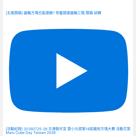
[五尾開箱] 齒輪方塊也能速解? 奇藝競速齒輪三階 開箱 試轉
[活動紀錄] 20260725-26 北港朝天宮 暨小丸號第18屆魔術方塊大賽 活動花絮
Maru Cube Day Taiwan 2026