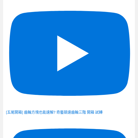
[五尾開箱] 齒輪方塊也能速解? 奇藝競速齒輪三階 開箱 試轉