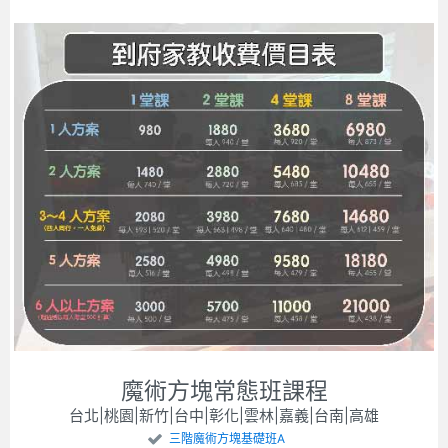
魔術方塊常態班課程
台北|桃園|新竹|台中|彰化|雲林|嘉義|台南|高雄
三階魔術方塊基礎班A