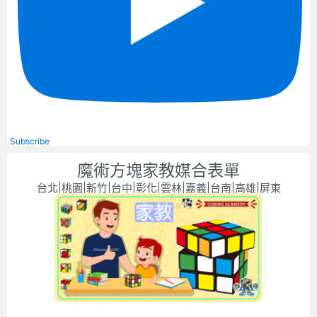
Subscribe
魔術方塊家教媒合表單
台北|桃園|新竹|台中|彰化|雲林|嘉義|台南|高雄|屏東