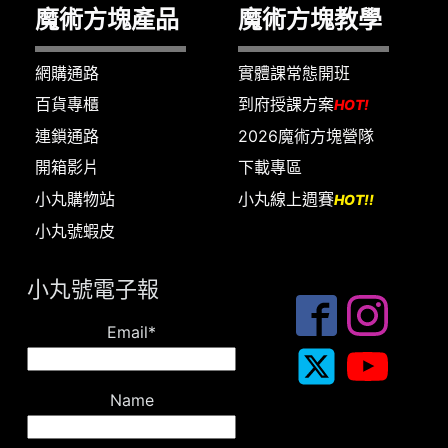
魔術方塊產品
魔術方塊教學
網購通路
實體課常態開班
百貨專櫃
到府授課方案
HOT!
連鎖通路
2026魔術方塊營隊
開箱影片
下載專區
小丸購物站
小丸線上週賽
HOT!!
小丸號蝦皮
小丸號電子報
Email*
Name