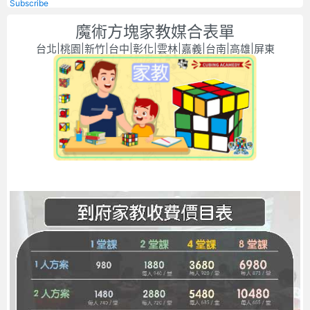
Subscribe
魔術方塊家教媒合表單
台北|桃園|新竹|台中|彰化|雲林|嘉義|台南|高雄|屏東