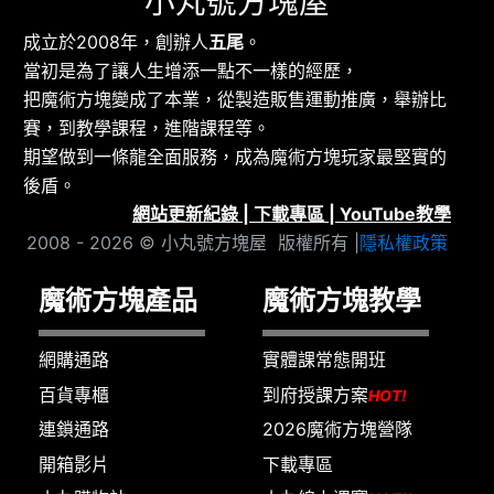
小丸號方塊屋
成立於2008年，創辦人
五尾
。
當初是為了讓人生增添一點不一樣的經歷，
把魔術方塊變成了本業，從製造販售運動推廣，舉辦比
賽，到教學課程，進階課程等。
期望做到一條龍全面服務，成為魔術方塊玩家最堅實的
後盾。
網站更新紀錄
|
下載專區
|
YouTube教學
2008 - 2026 © 小丸號方塊屋 版權所有 |
隱私權政策
魔術方塊產品
魔術方塊教學
網購通路
實體課常態開班
百貨專櫃
到府授課方案
HOT!
連鎖通路
2026魔術方塊營隊
開箱影片
下載專區