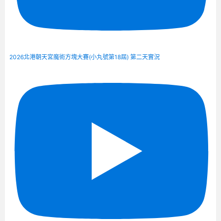
2026北港朝天宮魔術方塊大賽(小丸號第18屆) 第二天實況