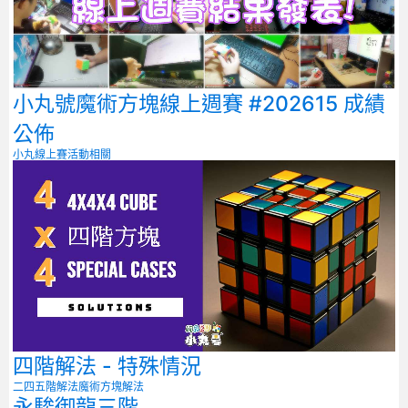
小丸號魔術方塊線上週賽 #202615 成績
公佈
小丸線上賽
活動相關
四階解法 - 特殊情況
二四五階解法
魔術方塊解法
永駿御龍三階