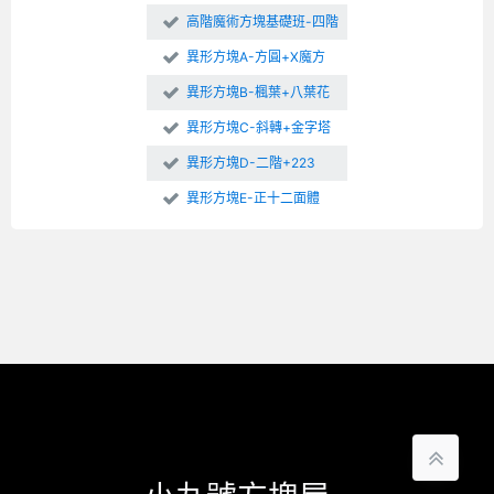
高階魔術方塊基礎班-四階
異形方塊A-方圓+X魔方
異形方塊B-楓葉+八葉花
異形方塊C-斜轉+金字塔
異形方塊D-二階+223
異形方塊E-正十二面體