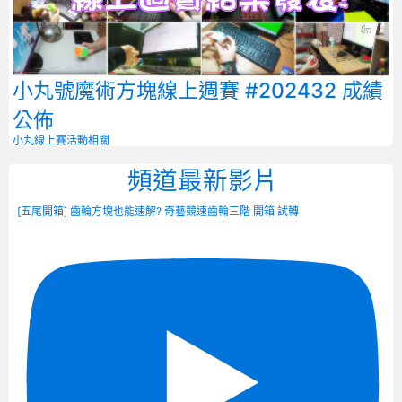
小丸號魔術方塊線上週賽 #202432 成績
公佈
小丸線上賽
活動相關
頻道最新影片
[五尾開箱] 齒輪方塊也能速解? 奇藝競速齒輪三階 開箱 試轉