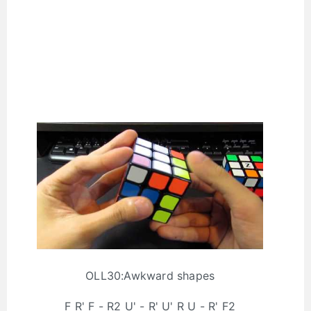
OLL30:Awkward shapes
F R' F - R2 U' - R' U' R U - R' F2