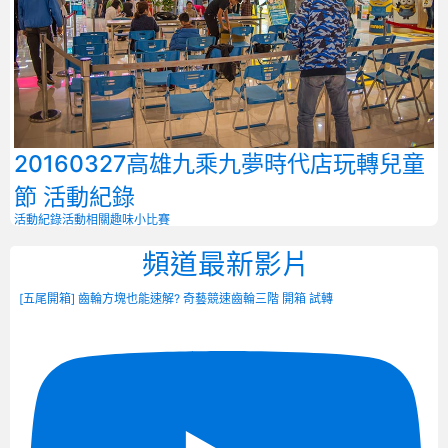
20160327高雄九乘九夢時代店玩轉兒童
節 活動紀錄
活動紀錄
活動相關
趣味小比賽
頻道最新影片
[五尾開箱] 齒輪方塊也能速解? 奇藝競速齒輪三階 開箱 試轉