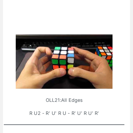
OLL21:All Edges
R U2 - R' U' R U - R' U' R U' R'