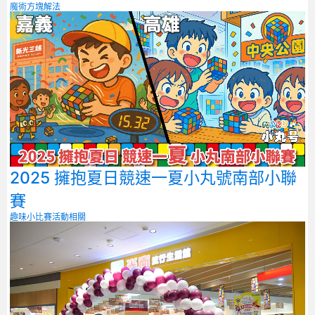
魔術方塊解法
2025 擁抱夏日競速一夏小丸號南部小聯
賽
趣味小比賽
活動相關