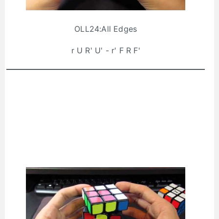
OLL24:All Edges
r U R' U' - r' F R F'