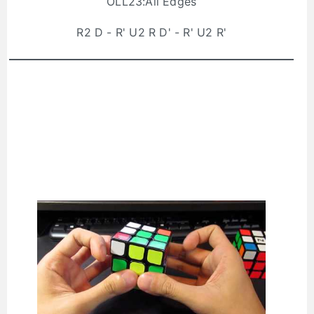
OLL23:All Edges
R2 D - R' U2 R D' - R' U2 R'