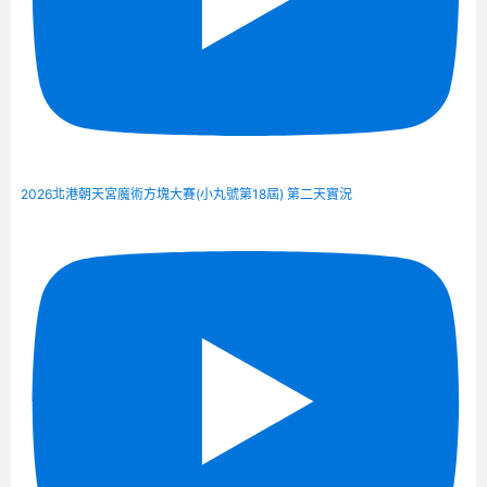
2026北港朝天宮魔術方塊大賽(小丸號第18屆) 第二天實況