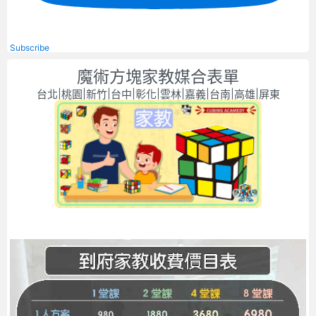
Subscribe
魔術方塊家教媒合表單
台北|桃園|新竹|台中|彰化|雲林|嘉義|台南|高雄|屏東