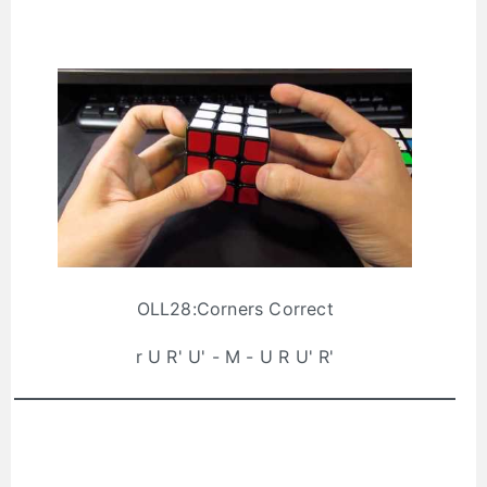
OLL28:Corners Correct
r U R' U' - M - U R U' R'