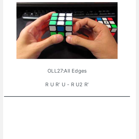
OLL27:All Edges
R U R' U - R U2 R'