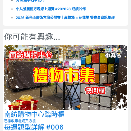
丸18選手名單公布
小丸號魔術方塊線上週賽 #202628 成績公佈
2026 新光盃魔術方塊公開賽｜高雄場 × 花蓮場 雙賽事資訊整理
你可能有興趣...
南紡購物中心臨時櫃
已撤收專櫃
購買方塊
每週題型詳解 #006