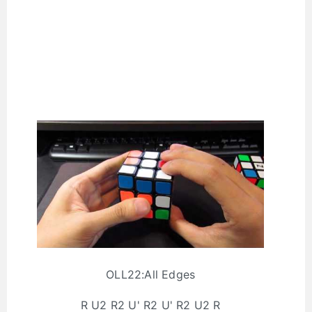
OLL22:All Edges
R U2 R2 U' R2 U' R2 U2 R