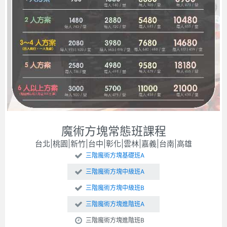
魔術方塊常態班課程
台北|桃園|新竹|台中|彰化|雲林|嘉義|台南|高雄
三階魔術方塊基礎班A
三階魔術方塊中級班A
三階魔術方塊中級班B
三階魔術方塊進階班A
三階魔術方塊進階班B