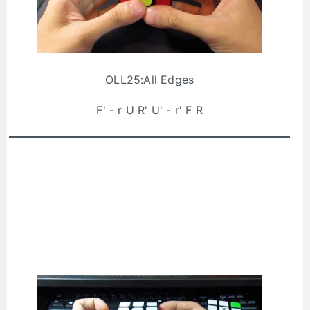
OLL25:All Edges
F' - r U R' U' - r' F R