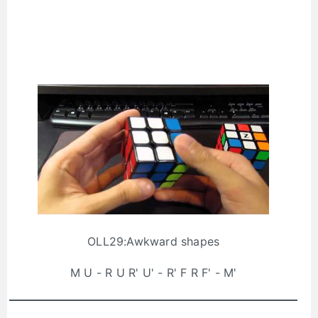
OLL29:Awkward shapes
M U - R U R' U' - R' F R F' - M'