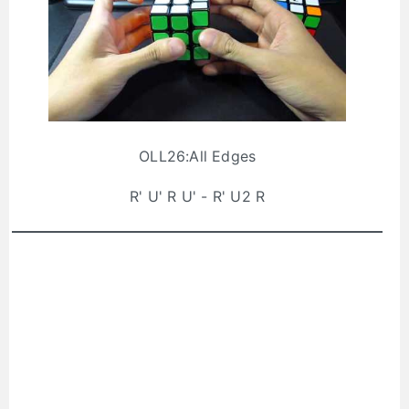
OLL26:All Edges
R' U' R U' - R' U2 R