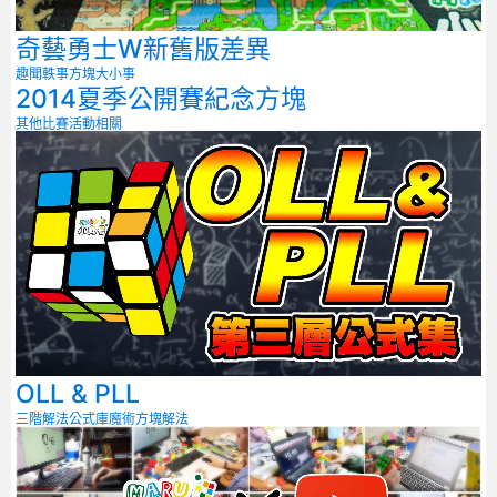
奇藝勇士W新舊版差異
趣聞軼事
方塊大小事
2014夏季公開賽紀念方塊
其他比賽
活動相關
OLL & PLL
三階解法
公式庫
魔術方塊解法