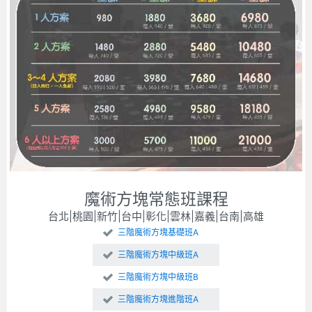
魔術方塊常態班課程
台北|桃園|新竹|台中|彰化|雲林|嘉義|台南|高雄
三階魔術方塊基礎班A
三階魔術方塊中級班A
三階魔術方塊中級班B
三階魔術方塊進階班A