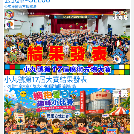
公式庫-OLL06
公式庫
魔術方塊解法
小丸號第17屆大賽結果發表
小丸號年度大賽
方塊大小事
活動相關
活動紀錄