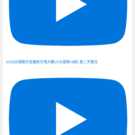
2026北港朝天宮魔術方塊大賽(小丸號第18屆) 第二天實況