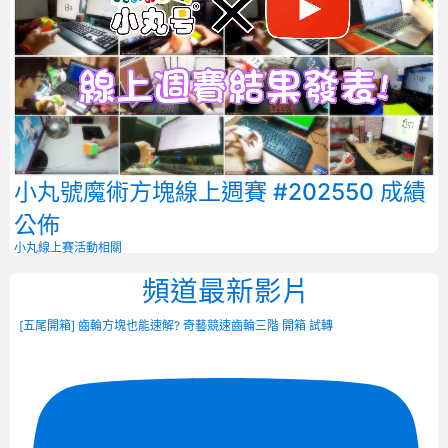
小丸號魔術方塊線上週賽 #202550 成績
公佈
小丸線上賽
活動相關
頻道最新影片
[五尾開箱] 齒輪方塊也能速解? 奇藝競速齒輪三階 開箱 試轉