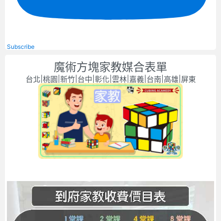
Subscribe
魔術方塊家教媒合表單
台北|桃園|新竹|台中|彰化|雲林|嘉義|台南|高雄|屏東