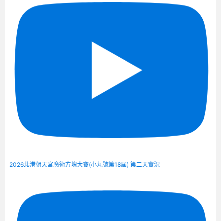
2026北港朝天宮魔術方塊大賽(小丸號第18屆) 第二天實況