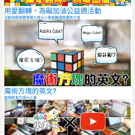
用愛翻轉，為礙加油公益週活動
活動相關
實體專櫃
方塊大小事
網購通路
購買方塊
魔術方塊的英文?
趣聞軼事
方塊大小事