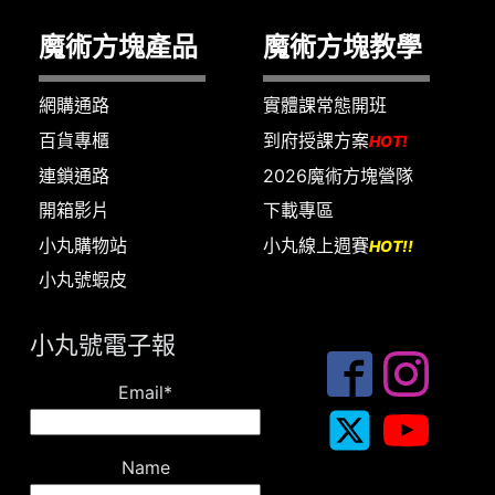
魔術方塊產品
魔術方塊教學
網購通路
實體課常態開班
百貨專櫃
到府授課方案
HOT!
連鎖通路
2026魔術方塊營隊
開箱影片
下載專區
小丸購物站
小丸線上週賽
HOT!!
小丸號蝦皮
小丸號電子報
Email*
Name