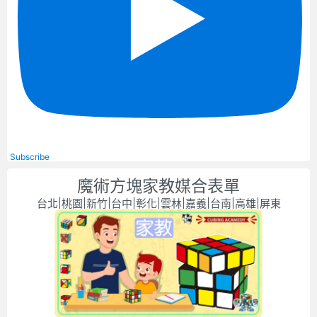
Subscribe
魔術方塊家教媒合表單
台北|桃園|新竹|台中|彰化|雲林|嘉義|台南|高雄|屏東