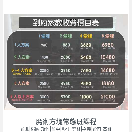
魔術方塊常態班課程
台北|桃園|新竹|台中|彰化|雲林|嘉義|台南|高雄