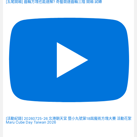
[五尾開箱] 齒輪方塊也能速解? 奇藝競速齒輪三階 開箱 試轉
[活動紀錄] 20260725-26 北港朝天宮 暨小丸號第18屆魔術方塊大賽 活動花絮
Maru Cube Day Taiwan 2026