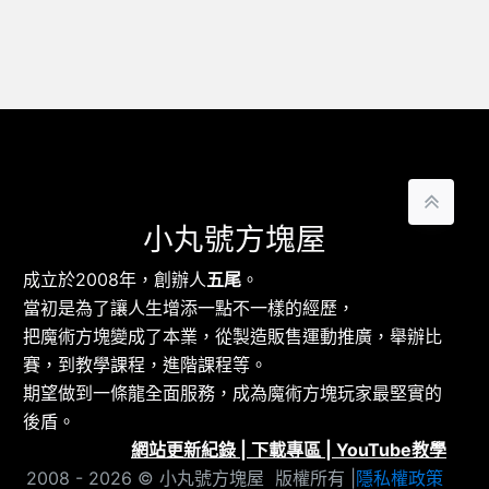
小丸號方塊屋
成立於2008年，創辦人
五尾
。
當初是為了讓人生增添一點不一樣的經歷，
把魔術方塊變成了本業，從製造販售運動推廣，舉辦比
賽，到教學課程，進階課程等。
期望做到一條龍全面服務，成為魔術方塊玩家最堅實的
後盾。
網站更新紀錄
|
下載專區
|
YouTube教學
2008 - 2026 © 小丸號方塊屋 版權所有 |
隱私權政策