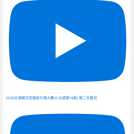
2026北港朝天宮魔術方塊大賽(小丸號第18屆) 第二天實況