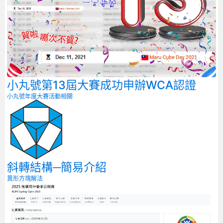
小丸號第13屆大賽成功申辦WCA認證
小丸號年度大賽
活動相關
斜轉結構─簡易介紹
異形方塊解法