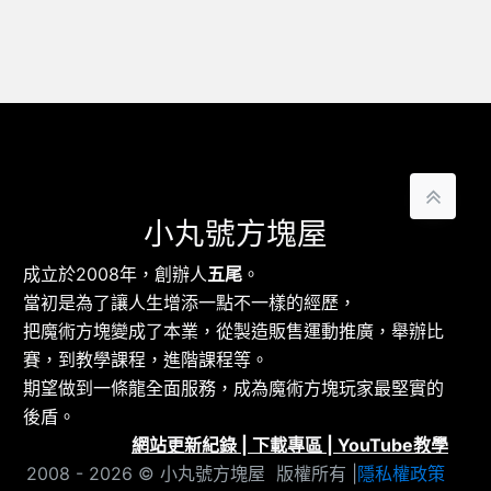
小丸號方塊屋
成立於2008年，創辦人
五尾
。
當初是為了讓人生增添一點不一樣的經歷，
把魔術方塊變成了本業，從製造販售運動推廣，舉辦比
賽，到教學課程，進階課程等。
期望做到一條龍全面服務，成為魔術方塊玩家最堅實的
後盾。
網站更新紀錄
|
下載專區
|
YouTube教學
2008 - 2026 © 小丸號方塊屋 版權所有 |
隱私權政策