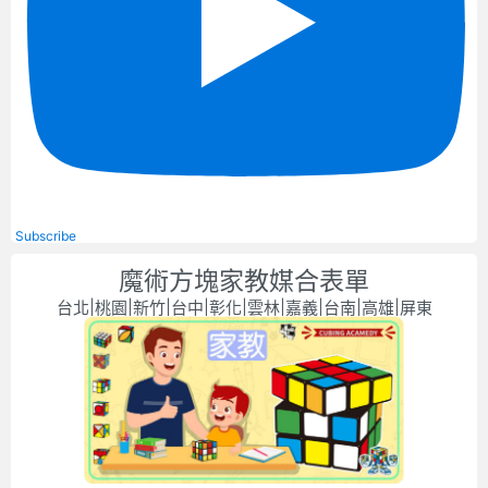
Subscribe
魔術方塊家教媒合表單
台北|桃園|新竹|台中|彰化|雲林|嘉義|台南|高雄|屏東