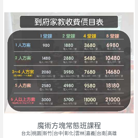
魔術方塊常態班課程
台北|桃園|新竹|台中|彰化|雲林|嘉義|台南|高雄