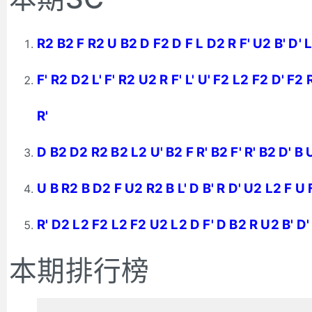
R2 B2 F R2 U B2 D F2 D F L D2 R F' U2 B' D' 
F' R2 D2 L' F' R2 U2 R F' L' U' F2 L2 F2 D' F2
R'
D B2 D2 R2 B2 L2 U' B2 F R' B2 F' R' B2 D' B 
U B R2 B D2 F U2 R2 B L' D B' R D' U2 L2 F U 
R' D2 L2 F2 L2 F2 U2 L2 D F' D B2 R U2 B' D' 
本期排行榜